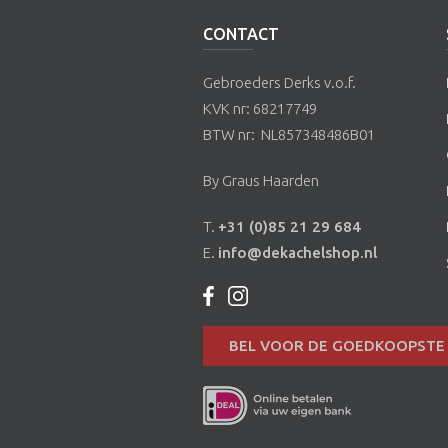
CONTACT
Gebroeders Derks v.o.f.
KVK nr: 68217749
BTW nr: NL857348486B01
By Graus Haarden
T.
+31 (0)85 21 29 684
E.
info@dekachelshop.nl
BEL VOOR DE GOEDKOOPSTE 