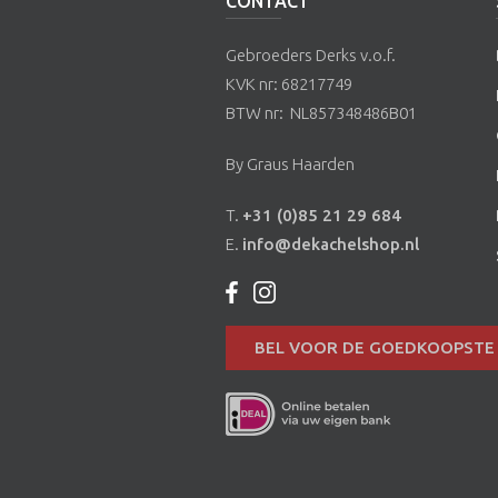
CONTACT
Gebroeders Derks v.o.f.
KVK nr: 68217749
BTW nr: NL857348486B01
By Graus Haarden
T.
+31 (0)85 21 29 684
E.
info@dekachelshop.nl
BEL VOOR DE GOEDKOOPSTE 