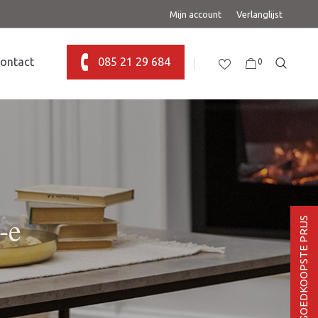
Mijn account
Verlanglijst
ontact
085 21 29 684
0
-e
BEL VOOR DE GOEDKOOPSTE PRIJS