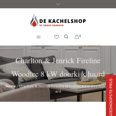
0
Charlton & Jenrick Fireline
Woodtec 8 kW doorkijk haard
BEL VOOR DE GOEDKOOPSTE PRIJS
Home
/ Charlton & Jenrick Fireline Woodtec 8 kW doorkijk ha
ard