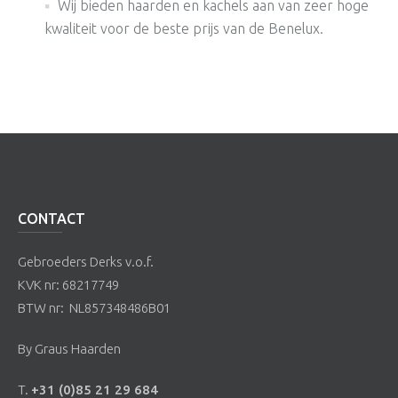
Wij bieden haarden en kachels aan van zeer hoge
kwaliteit voor de beste prijs van de Benelux.
CONTACT
Gebroeders Derks v.o.f.
KVK nr: 68217749
BTW nr: NL857348486B01
By Graus Haarden
T.
+31 (0)85 21 29 684