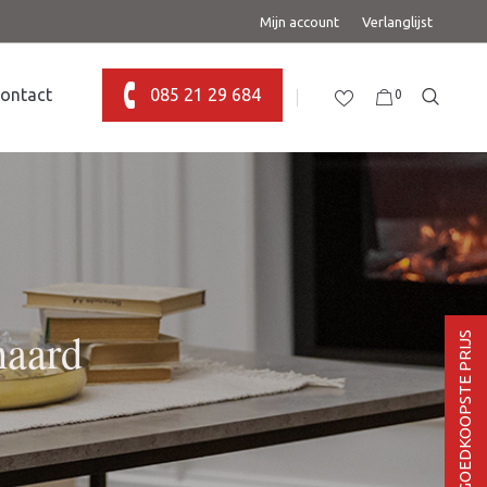
Mijn account
Verlanglijst
ontact
085 21 29 684
0
haard
BEL VOOR DE GOEDKOOPSTE PRIJS