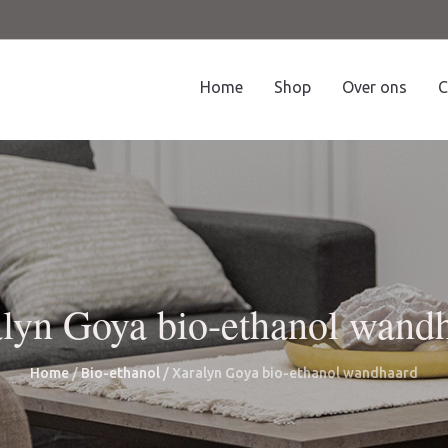
Home
Shop
Over ons
C
lyn Goya bio-ethanol wand
Home
/
Bio-ethanol
/ Xaralyn Goya bio-ethanol wandhaard