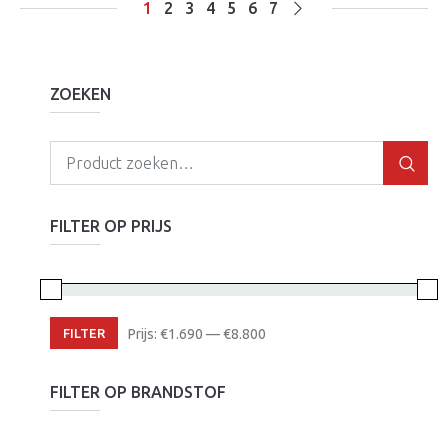
1
2
3
4
5
6
7
ZOEKEN
FILTER OP PRIJS
Min.
Max.
FILTER
Prijs:
€
1.690
—
€
8.800
prijs
prijs
FILTER OP BRANDSTOF