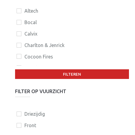
Altech
Bocal
Calvix
Charlton & Jenrick
Cocoon Fires
Dimplex
FILTEREN
Dovre
DRU
FILTER OP VUURZICHT
Duroflame
Element4
Driezijdig
Faber
Front