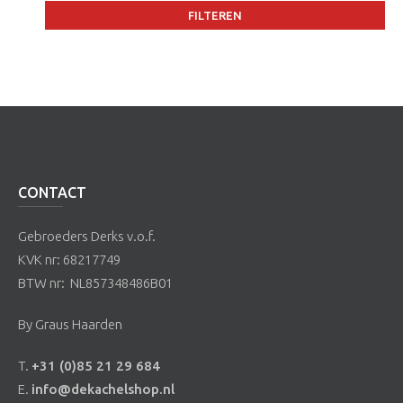
HAVÉ Kachels
FILTEREN
Icon Fires
Jacobus
Jydepejsen
Nestor Martin
Olsberg
CONTACT
Spartherm
Gebroeders Derks v.o.f.
Wanders
KVK nr: 68217749
Xaralyn
BTW nr: NL857348486B01
By Graus Haarden
T.
+31 (0)85 21 29 684
E.
info@dekachelshop.nl